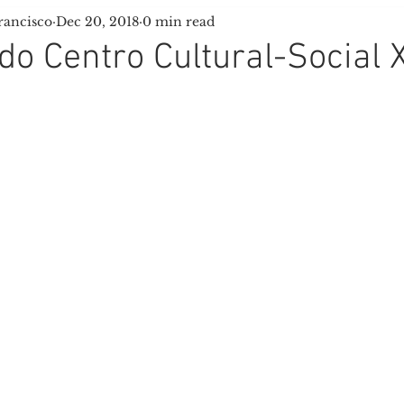
rancisco
Dec 20, 2018
0 min read
Igrexa San Francisco
Peregrinos
Scouts Tau
do Centro Cultural-Social 