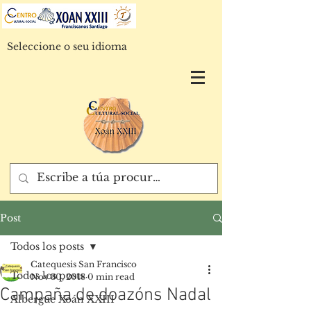
Seleccione o seu idioma
Post
Todos los posts
Catequesis San Francisco
Todos los posts
Nov 30, 2018
0 min read
Campaña de doazóns Nadal
Albergue Xoán XXIII