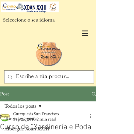
Seleccione o seu idioma
Post
Todos los posts
Catequesis San Francisco
Todos los posts
Sep 25, 2016
2 min read
Curso de “Xardinería e Poda
Albergue Xoán XXIII