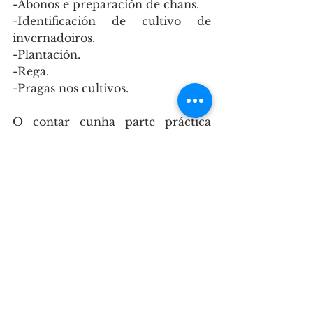
-Abonos e preparación de chans.
-Identificación de cultivo de 
invernadoiros.
-Plantación.
-Rega.
-Pragas nos cultivos.
O contar cunha parte práctica 
farao aínda máis dinámico e 
permitirá realizar as operacións 
propias do xardineiro ou podador 
desenvolvendo o hábito de 
cumprir as normas e de colaborar 
co seu superior nas tarefas máis 
complexas.
Ao ter a posibilidade de prácticas 
laborais facilitará aínda máis o 
acceso a un posto de traballo ao 
finalizar o curso.