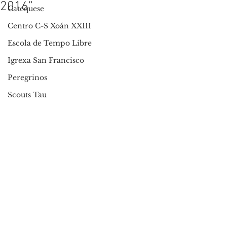
2016”
Catequese
Centro C-S Xoán XXIII
Escola de Tempo Libre
Igrexa San Francisco
Peregrinos
Scouts Tau