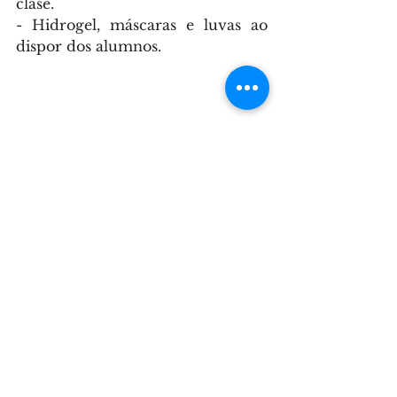
clase.
- Hidrogel, máscaras e luvas ao 
dispor dos alumnos.
curso
informática básica
Albergue Xoán XXIII
Centro C-S Xoán XXIII