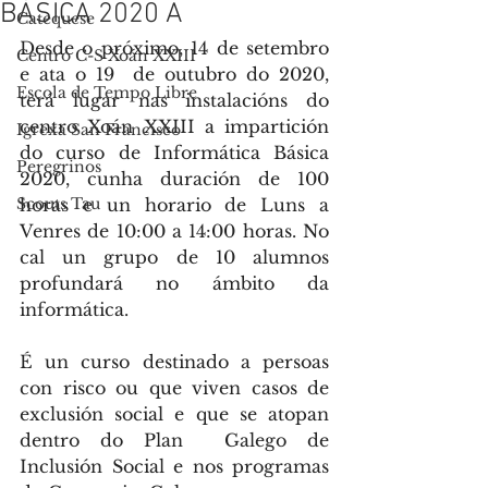
BÁSICA 2020 A
Catequese
Desde o próximo, 14 de setembro 
Centro C-S Xoán XXIII
e ata o 19  de outubro do 2020, 
Escola de Tempo Libre
terá lugar nas instalacións do 
centro Xoán XXIII a impartición 
Igrexa San Francisco
do curso de Informática Básica 
Peregrinos
2020, cunha duración de 100 
Scouts Tau
horas e un horario de Luns a 
Venres de 10:00 a 14:00 horas. No 
cal un grupo de 10 alumnos 
profundará no ámbito da 
informática.
É un curso destinado a persoas 
con risco ou que viven casos de 
exclusión social e que se atopan 
dentro do Plan  Galego de 
Inclusión Social e nos programas 