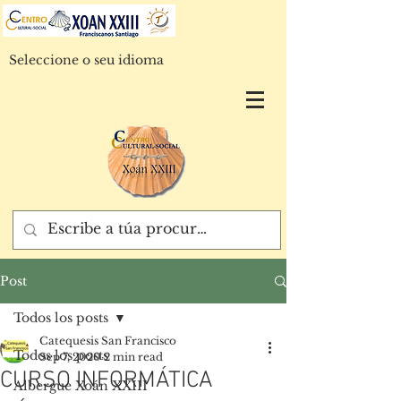
Seleccione o seu idioma
Post
Todos los posts
Catequesis San Francisco
Todos los posts
Sep 7, 2020
2 min read
CURSO INFORMÁTICA
Albergue Xoán XXIII