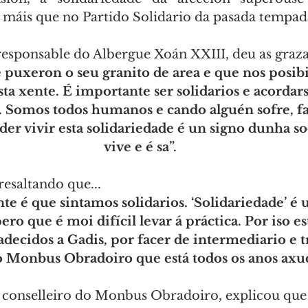
os máis que no Partido Solidario da pasada tempad
responsable do Albergue Xoán XXIII, deu as graza
e puxeron o seu granito de area e que nos posibi
sta xente. É importante ser solidarios e acordars
. Somos todos humanos e cando alguén sofre, fa
r vivir esta solidariedade é un signo dunha s
vive e é sa”.
resaltando que... 
te é que sintamos solidarios. ‘Solidariedade’ é 
ero que é moi difícil levar á práctica. Por iso e
ecidos a Gadis, por facer de intermediario e tr
ao Monbus Obradoiro que está todos os anos axu
 conselleiro do Monbus Obradoiro, explicou que 