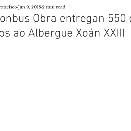
rancisco
Jan 9, 2018
2 min read
Igrexa San Francisco
Peregrinos
Scouts Tau
onbus Obra entregan 550 
os ao Albergue Xoán XXIII