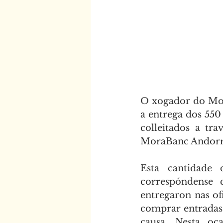
O xogador do Monb
a entrega dos 550
colleitados a tr
MoraBanc Andorra
Esta cantidade 
correspóndense 
entregaron nas of
comprar entradas 
causa. Nesta oca