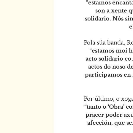
“estamos encanta
son a xente q
solidario. Nós s
e
Pola súa banda, R
“estamos moi h
acto solidario c
actos do noso d
participamos en 
Por último, o xoga
“tanto o ‘Obra’ 
pracer poder axud
afección, que s