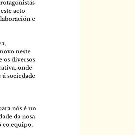
rotagonistas 
este acto 
laboración e 
a, 
novo neste 
 os diversos 
ativa, onde 
 á sociedade 
ara nós é un 
dade da nosa 
 co equipo, 