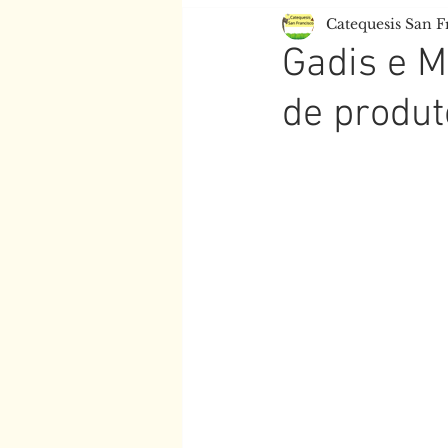
Catequesis San F
Escola de Tempo Libre
Gadis e M
de produt