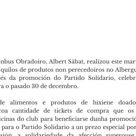
us Obradoiro, Albert Sàbat, realizou este mart
 quilos de produtos non perecedoiros no Alberg
avés da promoción do Partido Solidario, celebr
 o pasado 30 de decembro.
de alimentos e produtos de hixiene doado
coa cantidade de tickets de compra que os a
icinas do club para beneficiarse dunha promoci
para o Partido Solidario a un prezo especial por
sión, a solidariedade da afección superouse