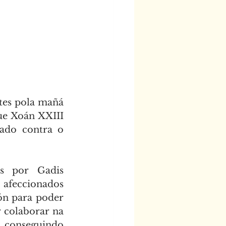
es pola mañá 
ue Xoán XXIII 
ado contra o 
s por Gadis 
feccionados 
ón para poder 
 colaborar na 
 conseguindo 