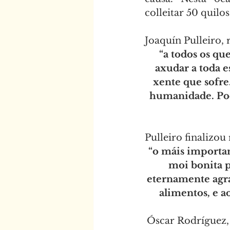
colleitar 50 quil
Joaquín Pulleiro, 
“a todos os qu
axudar a toda e
xente que sofre
humanidade. Pode
Pulleiro finalizou 
“o máis importan
moi bonita p
eternamente agrad
alimentos, e 
Óscar Rodríguez,