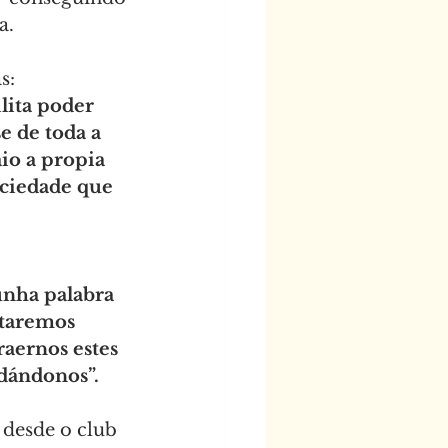
a.
s: 
lita poder 
e de toda a 
io a propia 
ociedade que 
unha palabra 
staremos 
aernos estes 
dándonos”.
desde o club 