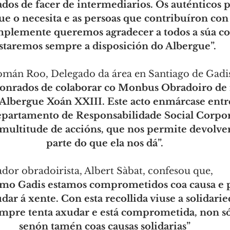
dos de facer de intermediarios. Os auténticos p
ue o necesita e as persoas que contribuíron con 
implemente queremos agradecer a todos a súa co
staremos sempre a disposición do Albergue”.
omán Roo, Delegado da área en Santiago de Gadis
onrados de colaborar co Monbus Obradoiro de 
o Albergue Xoán XXIII. Este acto enmárcase entre
epartamento de Responsabilidade Social Corpor
multitude de accións, que nos permite devolver
parte do que ela nos dá”.
dor obradoirista, Albert Sàbat, confesou que, 
como Gadis estamos comprometidos coa causa e p
ar á xente. Con esta recollida viuse a solidarie
empre tenta axudar e está comprometida, non só
senón tamén coas causas solidarias”