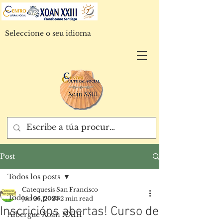
Seleccione o seu idioma
Post
Todos los posts
Catequesis San Francisco
Todos los posts
Jan 26, 2024
2 min read
Inscricións abertas! Curso de
Albergue Xoán XXIII