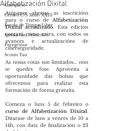
Alfabetización Dixital
Catequese
Atópanse abertas as inscricións 
Centro C-S Xoán XXIII
para o curso de 
Alfabetización 
Escola de Tempo Libre
Dixital actualizado
. Esta edición 
contará como extra, con todos os 
Igrexa San Francisco
avances e actualizacións de 
Peregrinos
ciberseguridade.
Scouts Tau
As nosas cotas son limitados... non 
te quedes fose. Aproveita a 
oportunidade das bolsas que 
ofrecemos para realizar esta 
formación de forma gratuíta.
Comeza o luns 5 de febreiro o 
curso de Alfabetización Dixital
. 
Ditarase de luns a venres de 10 a 
14h, con data de finalización o 23 