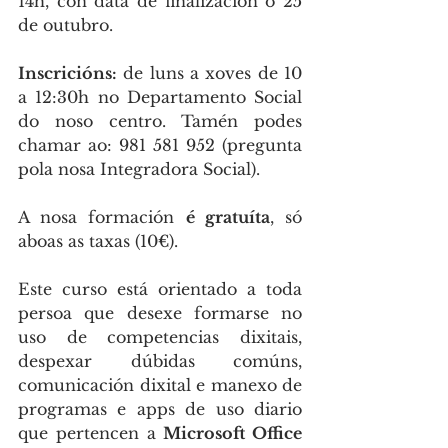
14h, con data de finalización o 25 
de outubro.
Inscricións:
 de luns a xoves de 10 
a 12:30h no Departamento Social 
do noso centro. Tamén podes 
chamar ao: 981 581 952 (pregunta 
pola nosa Integradora Social).
A nosa formación 
é gratuíta
, só 
aboas as taxas (10€).
Este curso está orientado a toda 
persoa que desexe formarse no 
uso de competencias dixitais, 
despexar dúbidas comúns, 
comunicación dixital e manexo de 
programas e apps de uso diario 
que pertencen a 
Microsoft Office