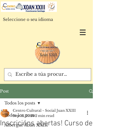
Seleccione o seu idioma
Post
Todos los posts
Centro Cultural - Social Juan XXIII
Todos los posts
Sep 13, 2024
2 min read
Inscricións abertas! Curso de
Albergue Xoán XXIII