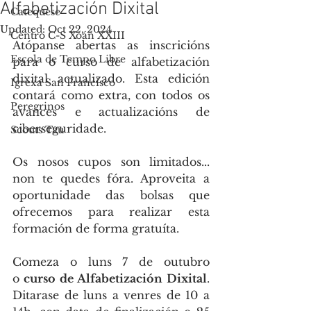
Alfabetización Dixital
Catequese
Updated:
Oct 22, 2024
Centro C-S Xoán XXIII
Atópanse abertas as inscricións 
Escola de Tempo Libre
para o curso de alfabetización 
dixital actualizado. Esta edición 
Igrexa San Francisco
contará como extra, con todos os 
Peregrinos
avances e actualizacións de 
ciberseguridade.
Scouts Tau
Os nosos cupos son limitados... 
non te quedes fóra. Aproveita a 
oportunidade das bolsas que 
ofrecemos para realizar esta 
formación de forma gratuíta.
Comeza o luns 7 de outubro 
o
 curso de Alfabetización Dixital
. 
Ditarase de luns a venres de 10 a 