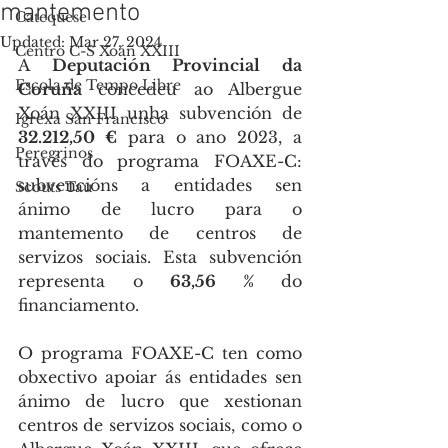
mantemento
Catequese
Updated:
Mar 27, 2024
Centro C-S Xoán XXIII
A 
Deputación Provincial da 
Escola de Tempo Libre
Coruña
 concedeu ao Albergue 
Xoán XXIII unha subvención de 
Igrexa San Francisco
32.212,50 €
 para o ano 2023, a 
Peregrinos
través do programa FOAXE-C: 
subvencións a entidades sen 
Scouts Tau
ánimo de lucro para o 
mantemento de centros de 
servizos sociais. Esta subvención 
representa o 
63,56 %
 do 
financiamento.
O programa FOAXE-C ten como 
obxectivo apoiar ás entidades sen 
ánimo de lucro que xestionan 
centros de servizos sociais, como o 