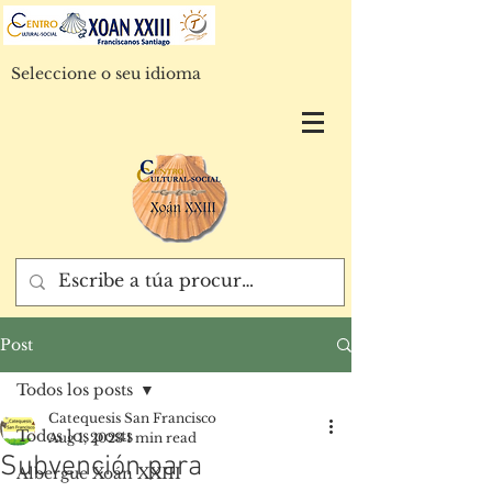
Seleccione o seu idioma
Post
Todos los posts
Catequesis San Francisco
Todos los posts
Aug 1, 2023
1 min read
Subvención para
Albergue Xoán XXIII