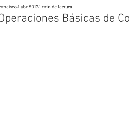
rancisco
1 abr 2017
1 min de lectura
uela de Tiempo Libre
Scouts Tau
Operaciones Básicas de C
9