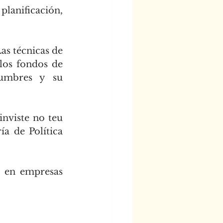
anificación, 
s técnicas de 
los fondos de 
gumbres y su 
nviste no teu 
a de Política 
 en empresas 