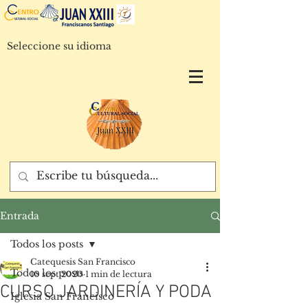
Seleccione su idioma
Entrada
Todos los posts
Catequesis San Francisco
Todos los posts
10 sept 2020
1 min de lectura
CURSO JARDINERÍA Y PODA
Iglesia San Francisco