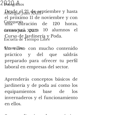
2020 A
Peregrinos
Desde el 21 de septiembre y hasta 
Albergue Juan XXIII
el próximo 11 de noviembre y con 
Catequesis
una duración de 120 horas, 
arrancará para 10 alumnos el 
Centro Juan XXIII
Curso de Jardinería y Poda.
Escuela de Tiempo Libre
Scouts Tau
Un curso con mucho contenido 
práctico y del que saldrás 
preparado para ofrecer tu perfil 
laboral en empresas del sector.
Aprenderás conceptos básicos de 
jardinería y de poda así como los 
equipamientos base de los 
invernaderos y el funcionamiento 
en ellos.