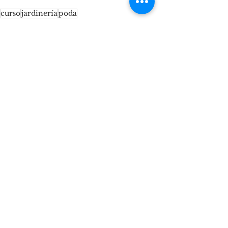
curso
jardinería
poda
Albergue Juan XXIII
Ver todo
Entradas recientes