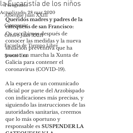
la Eucaristía de los niños
Peregrinos
Actualizado:
28 mar 2020
Albergue Juan XXIII
Queridos madres y padres de la 
Catequesis
catequesis de san Francisco:
Os escribimos después de 
Centro Juan XXIII
conocer las medidas y la nueva 
Escuela de Tiempo Libre
situación preventiva que ha 
puesto en marcha la Xunta de 
Scouts Tau
Galicia para contener el 
coronavirus (COVID-19).
A la espera de un comunicado 
oficial por parte del Arzobispado 
con indicaciones más precisas, y 
siguiendo las instrucciones de las 
autoridades sanitarias, creemos 
que lo más oportuno y 
responsable es 
SUSPENDER LA 