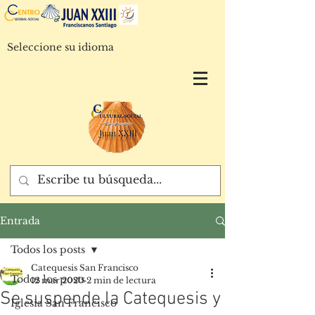
Seleccione su idioma
Entrada
Todos los posts
Catequesis San Francisco
Todos los posts
12 mar 2020
2 min de lectura
Se suspende la Catequesis y
Iglesia San Francisco