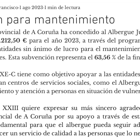
rancisco
1 ago 2023
1 min de lectura
uela de Tiempo Libre
Scouts Tau
n para mantenimiento
vincial de A Coruña ha concedido al Albergue J
.212,50 €
 para el año 2023, a través del progr
tidades sin ánimo de lucro para el mantenimien
les. Esta subvención representa el 
63,56 %
 de la fi
-C tiene como objetivo apoyar a las entidades 
an centros de servicios sociales, como el Albergu
ento y atención a personas en situación de vulner
 XXIII quiere expresar su más sincero agradec
cial de A Coruña por su apoyo a través de esta
damental para que el albergue pueda seguir ade
ecer un servicio de calidad a las personas que lo ne