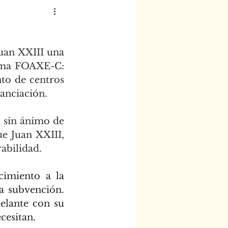
uan XXIII una 
ama FOAXE-C: 
to de centros 
nanciación.
sin ánimo de 
e Juan XXIII, 
abilidad.
imiento a la 
 subvención. 
lante con su 
cesitan.