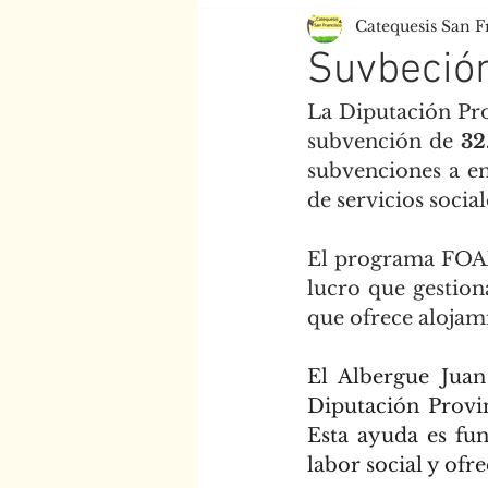
Catequesis San F
Centro Juan XXIII
Esc
Suvbeció
La Diputación Pro
subvención de 
32
subvenciones a en
de servicios socia
El programa FOAXE
lucro que gestion
que ofrece alojami
El Albergue Juan
Diputación Provin
Esta ayuda es fun
labor social y ofr