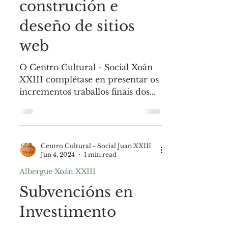
¡Desenvolvendo
futuros mestres da
web! Un vistazo aos
proxectos finais do
curso de
construción e
deseño de sitios
web
O Centro Cultural - Social Xoán
XXIII complétase en presentar os
incrementos traballos finais dos
nosos estudantes do curso de...