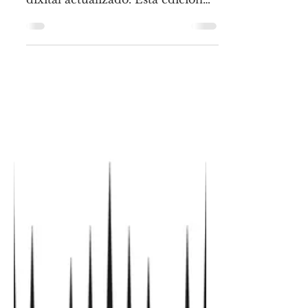
Dixital
Atópanse abertas as inscricións
para o curso de alfabetización
dixital actualizado. Esta edición
contará como extra, con todos os
avances...