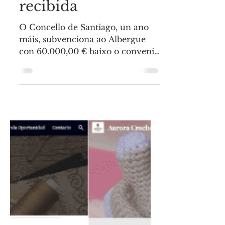
Centro Cultural - Social Juan XXIII
Jul 8, 2024
1 min read
Albergue Xoán XXIII
Subvención
recibida
O Concello de Santiago, un ano
máis, subvenciona ao Albergue
con 60.000,00 € baixo o convenio
de colaboración anual que
mantén coa nosa...