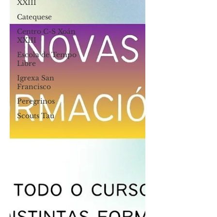
XXIII
Catequese
Centro C-S Xoán
XXIII
Escola de Tempo
Libre
Igrexa San
Francisco
Peregrinos
Scouts Tau