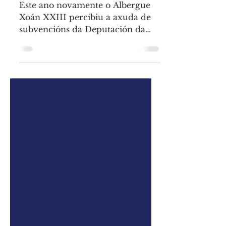
Centro Cultural - Social Juan XXIII
Jun 4, 2024
1 min read
Albergue Xoán XXIII
Subvencións en
Investimento
Este ano novamente o Albergue
Xoán XXIII percibiu a axuda de
subvencións da Deputación da
Coruña, que nos permiten
continuar como...