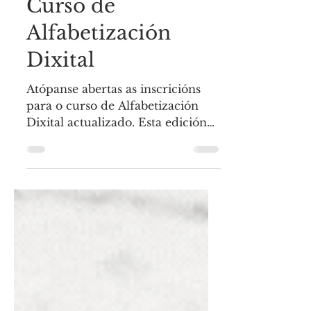
Centro C-S Xoán XXIII
Inscricións abertas!
Curso de
Alfabetización
Dixital
Atópanse abertas as inscricións
para o curso de Alfabetización
Dixital actualizado. Esta edición
contará como extra, con todos os
avances...