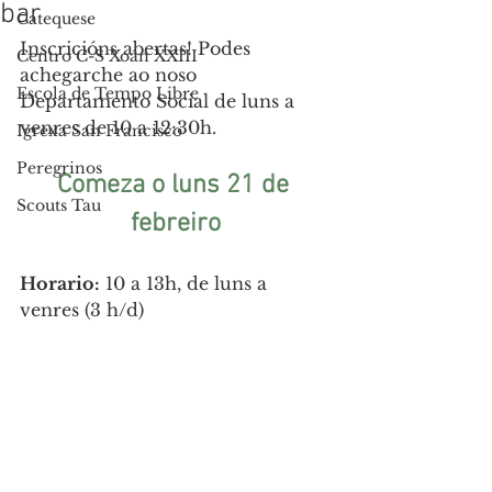
bar
Catequese
Inscricións abertas! Podes 
Centro C-S Xoán XXIII
achegarche ao noso 
Escola de Tempo Libre
Departamento Social de luns a 
venres de 10 a 12:30h.
Igrexa San Francisco
Peregrinos
Comeza o luns 21 de 
Scouts Tau
febreiro
Horario:
10 a 13h, de luns a 
venres (3 h/d)