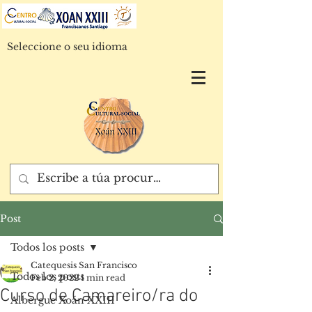
Seleccione o seu idioma
Post
Todos los posts
Catequesis San Francisco
Todos los posts
Feb 2, 2022
1 min read
Curso de Camareiro/ra do
Albergue Xoán XXIII