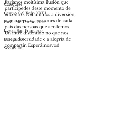
Faríanos moitísima ilusión que 
Catequese
participedes deste momento de 
Centro C-S Xoán XXIII
encontro. Nel unimos a diversión, 
o encontro, os costumes de cada 
Escola de Tempo Libre
país das persoas que acollemos. 
Igrexa San Francisco
Un intre distentido no que nos 
une a diversidade e a alegría de 
Peregrinos
compartir. Esperámosvos! 
Scouts Tau