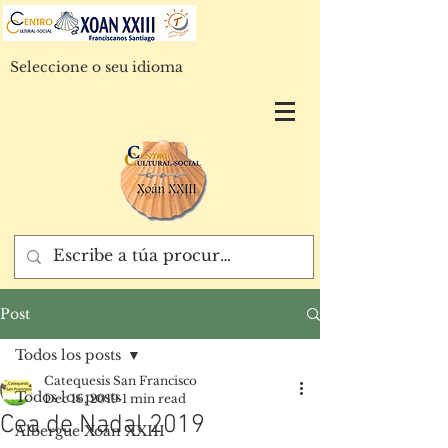
Seleccione o seu idioma
Post
Todos los posts
Catequesis San Francisco
Todos los posts
Dec 16, 2019
1 min read
Cea de Nadal 2019
Albergue Xoán XXIII