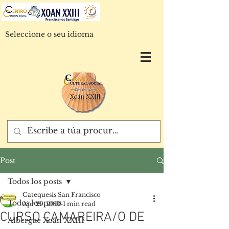
Seleccione o seu idioma
Post
Todos los posts
Catequesis San Francisco
Todos los posts
Apr 29, 2019
1 min read
CURSO CAMAREIRA/O DE
Albergue Xoán XXIII