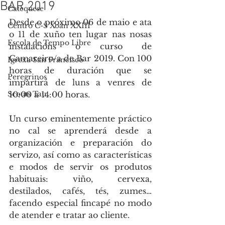
BAR 2019
Catequese
Desde o próximo 06 de maio e ata 
Centro C-S Xoán XXIII
o 11 de xuño ten lugar nas nosas 
Escola de Tempo Libre
instalacións o curso de 
Camareiro/a de Bar 2019. Con 100 
Igrexa San Francisco
horas de duración que se 
Peregrinos
impartirá de luns a venres de 
Scouts Tau
10:00 a 14:00 horas.
Un curso eminentemente práctico 
no cal se aprenderá desde a 
organización e preparación do 
servizo, así como as características 
e modos de servir os produtos 
habituais: viño, cervexa, 
destilados, cafés, tés, zumes… 
facendo especial fincapé no modo 
de atender e tratar ao cliente.