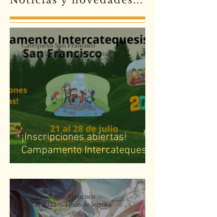
Noticias y novedades...
Catequesis San Francisco
24 may 2024
1 min de lectura
¡Inscripciones abiertas!
Campamento Intercatequesis
San Francisco
Catequesis San Francisco
20 jun 2023
1 min de lectura