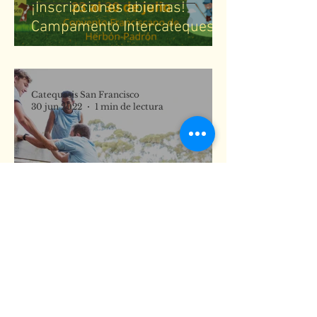
¡Inscripciones abiertas!
Campamento Intercatequesis
San Francisco
Catequesis San Francisco
30 jun 2022
1 min de lectura
Abre la inscripción para
Director/a Actividades de
Tiempo Libre
Catequesis San Francisco