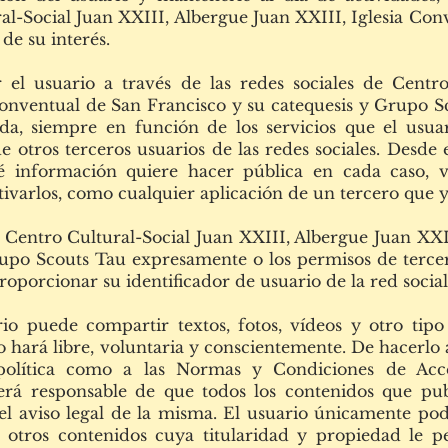
l-Social Juan XXIII, Albergue Juan XXIII, Iglesia Con
de su interés.
 el usuario a través de las redes sociales de Centro
onventual de San Francisco y su catequesis y Grupo Sc
da, siempre en función de los servicios que el usuar
 otros terceros usuarios de las redes sociales. Desde el
é información quiere hacer pública en cada caso, 
ivarlos, como cualquier aplicación de un tercero que ya
de Centro Cultural-Social Juan XXIII, Albergue Juan XX
upo Scouts Tau expresamente o los permisos de tercero
proporcionar su identificador de usuario de la red social
ario puede compartir textos, fotos, vídeos y otro tip
o hará libre, voluntaria y conscientemente. De hacerlo 
 política como a las Normas y Condiciones de Acc
erá responsable de que todos los contenidos que publ
y el aviso legal de la misma. El usuario únicamente po
u otros contenidos cuya titularidad y propiedad le p