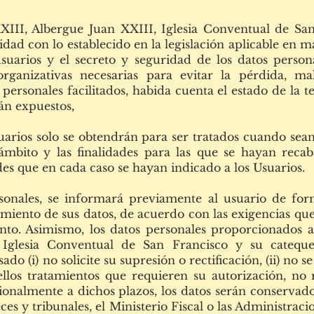
XIII, Albergue Juan XXIII, Iglesia Conventual de San
d con lo establecido en la legislación aplicable en ma
usuarios y el secreto y seguridad de los datos person
organizativas necesarias para evitar la pérdida, ma
personales facilitados, habida cuenta el estado de la te
tán expuestos,
uarios solo se obtendrán para ser tratados cuando sea
ámbito y las finalidades para las que se hayan recaba
des que en cada caso se hayan indicado a los Usuarios.
onales, se informará previamente al usuario de form
atamiento de sus datos, de acuerdo con las exigencias q
to. Asimismo, los datos personales proporcionados a
 Iglesia Conventual de San Francisco y su catequ
do (i) no solicite su supresión o rectificación, (ii) no 
uellos tratamientos que requieren su autorización, no 
icionalmente a dichos plazos, los datos serán conserva
eces y tribunales, el Ministerio Fiscal o las Administra