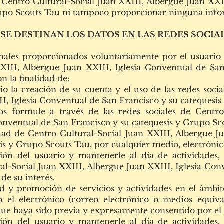
 de Centro Cultural-Social Juan XXIII, Albergue Juan XX
rupo Scouts Tau ni tampoco proporcionar ninguna info
E SE DESTINAN LOS DATOS EN LAS REDES SOCIA
ales proporcionados voluntariamente por el usuario a
XIII, Albergue Juan XXIII, Iglesia Conventual de San
n la finalidad de:
rio la creación de su cuenta y el uso de las redes soci
I, Iglesia Conventual de San Francisco y su catequesi
os formule a través de las redes sociales de Centro
onventual de San Francisco y su catequesis y Grupo Sc
ad de Centro Cultural-Social Juan XXIII, Albergue Ju
is y Grupo Scouts Tau, por cualquier medio, electrónic
ón del usuario y mantenerle al día de actividades, no
l-Social Juan XXIII, Albergue Juan XXIII, Iglesia Con
de su interés.
d y promoción de servicios y actividades en el ámbito
o el electrónico (correo electrónico o medios equiva
que haya sido previa y expresamente consentido por el 
ón del usuario y mantenerle al día de actividades, no