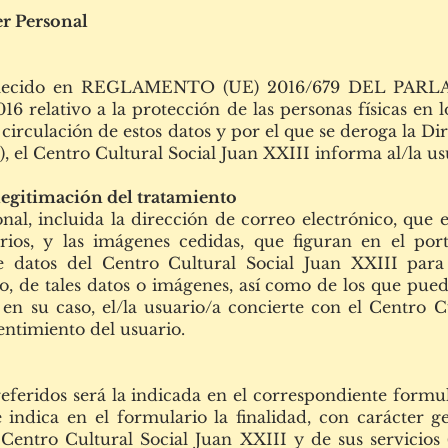
er Personal
tablecido en REGLAMENTO (UE) 2016/679 DEL P
 relativo a la protección de las personas físicas en l
e circulación de estos datos y por el que se deroga la 
, el Centro Cultural Social Juan XXIII informa al/la us
 legitimación del tratamiento
onal, incluida la dirección de correo electrónico, que 
rios, y las imágenes cedidas, que figuran en el port
e datos del Centro Cultural Social Juan XXIII para
o, de tales datos o imágenes, así como de los que pue
en su caso, el/la usuario/a concierte con el Centro C
entimiento del usuario.
 referidos será la indicada en el correspondiente form
 indica en el formulario la finalidad, con carácter ge
Centro Cultural Social Juan XXIII y de sus servicios 