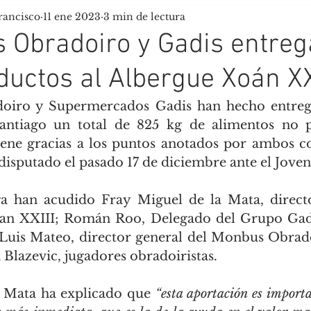
rancisco
11 ene 2023
3 min de lectura
uela de Tiempo Libre
Scouts Tau
 Obradoiro y Gadis entre
ductos al Albergue Xoán XX
iro y Supermercados Gadis han hecho entrega
ntiago un total de 825 kg de alimentos no p
ene gracias a los puntos anotados por ambos co
disputado el pasado 17 de diciembre ante el Jove
ga han acudido Fray Miguel de la Mata, directo
uan XXIII; Román Roo, Delegado del Grupo Gadis
 Luis Mateo, director general del Monbus Obrad
Blazevic, jugadores obradoiristas.
 Mata ha explicado que 
“esta aportación es importa