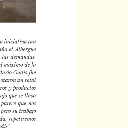
 iniciativa tan 
ño el Albergue 
 las demandas. 
l máximo de la 
dario Gadis fue 
otaron un total 
os y productos 
jo que se lleva 
parece que nos 
pero su trabajo 
da, repetiremos 
dis”.