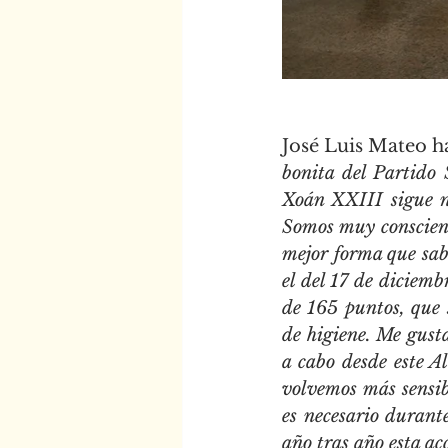
José Luis Mateo ha
bonita del Partido 
Xoán XXIII sigue ne
Somos muy conscient
mejor forma que sab
el del 17 de diciem
de 165 puntos, que 
de higiene. Me gusta
a cabo desde este A
volvemos más sensib
es necesario durante
año tras año esta acc