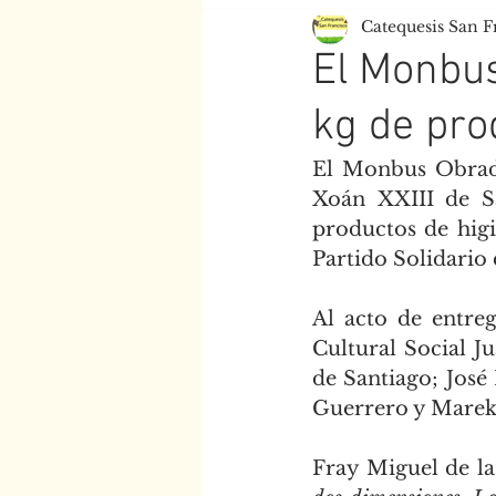
Catequesis San F
Centro Juan XXIII
Esc
El Monbus
kg de pro
El Monbus Obrado
Xoán XXIII de Sa
productos de higi
Partido Solidario 
Al acto de entre
Cultural Social J
de Santiago; José
Guerrero y Marek 
Fray Miguel de la