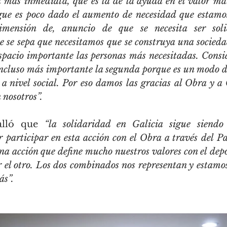
 más inmediata, que es la de la ayuda en el valor mate
gue es poco dado el aumento de necesidad que estamos
imensión de, anuncio de que se necesita ser solid
 se sepa que necesitamos que se construya una sociedad
spacio importante las personas más necesitadas. Consid
incluso más importante la segunda porque es un modo de
a nivel social. Por eso damos las gracias al Obra y a 
 nosotros”.
lló que 
“la solidaridad en Galicia sigue siendo 
 participar en esta acción con el Obra a través del Pa
a acción que define mucho nuestros valores con el depo
or el otro. Los dos combinados nos representan y estamo
ás”.