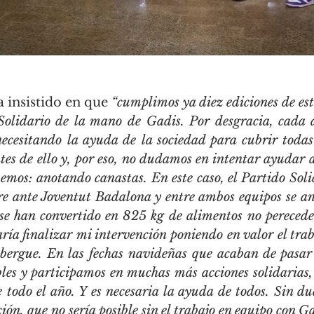
 insistido en que 
“cumplimos ya diez ediciones de esta
Solidario de la mano de Gadis. Por desgracia, cada a
cesitando la ayuda de la sociedad para cubrir todas
es de ello y, por eso, no dudamos en intentar ayudar a
emos: anotando canastas. En este caso, el Partido Soli
bre ante Joventut Badalona y entre ambos equipos se an
se han convertido en 825 kg de alimentos no pereceder
ría finalizar mi intervención poniendo en valor el traba
lbergue. En las fechas navideñas que acaban de pasar 
les y participamos en muchas más acciones solidarias, 
 todo el año. Y es necesaria la ayuda de todos. Sin du
ión, que no sería posible sin el trabajo en equipo con Ga