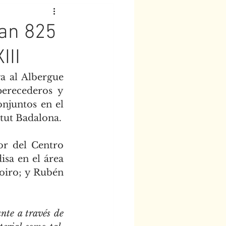
gan 825
III
 al Albergue 
erecederos y 
njuntos en el 
ntut Badalona.
r del Centro 
a en el área 
oiro; y Rubén 
nte a través de 