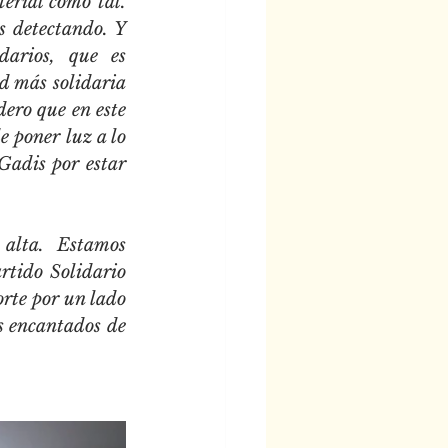
rial como tal. 
 detectando. Y 
arios, que es 
 más solidaria 
ero que en este 
 poner luz a lo 
Gadis por estar 
alta. Estamos 
rtido Solidario 
rte por un lado 
s encantados de 