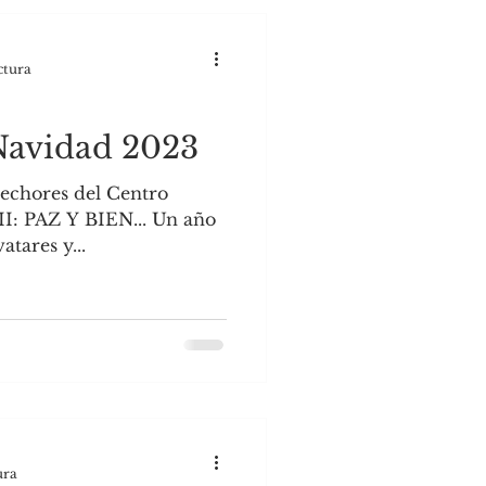
ctura
avidad 2023
echores del Centro
II: PAZ Y BIEN... Un año
atares y...
ura