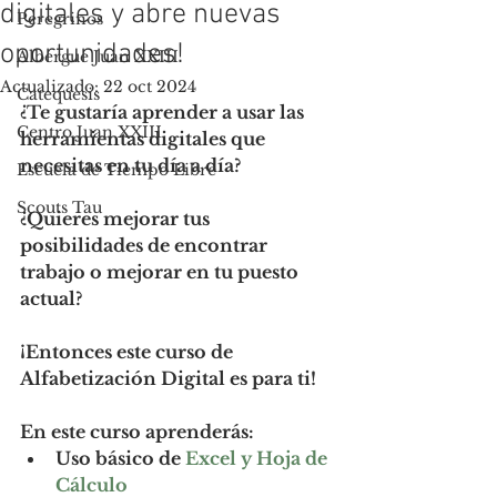
digitales y abre nuevas
Peregrinos
oportunidades!
Albergue Juan XXIII
Actualizado:
22 oct 2024
Catequesis
¿Te gustaría aprender a usar las 
Centro Juan XXIII
herramientas digitales que 
necesitas en tu día a día?
Escuela de Tiempo Libre
Scouts Tau
¿Quieres mejorar tus 
posibilidades de encontrar 
trabajo o mejorar en tu puesto 
actual?
¡Entonces este curso de 
Alfabetización Digital es para ti!
En este curso aprenderás:
Uso básico de 
Excel y Hoja de 
Cálculo