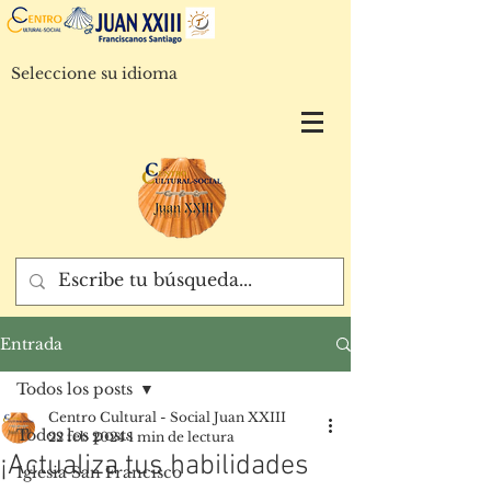
Seleccione su idioma
Entrada
Todos los posts
Centro Cultural - Social Juan XXIII
Todos los posts
22 feb 2024
1 min de lectura
¡Actualiza tus habilidades
Iglesia San Francisco