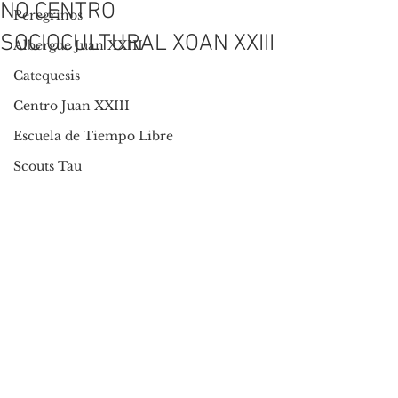
NO CENTRO
Peregrinos
SOCIOCULTURAL XOAN XXIII
Albergue Juan XXIII
Catequesis
Centro Juan XXIII
Escuela de Tiempo Libre
Scouts Tau