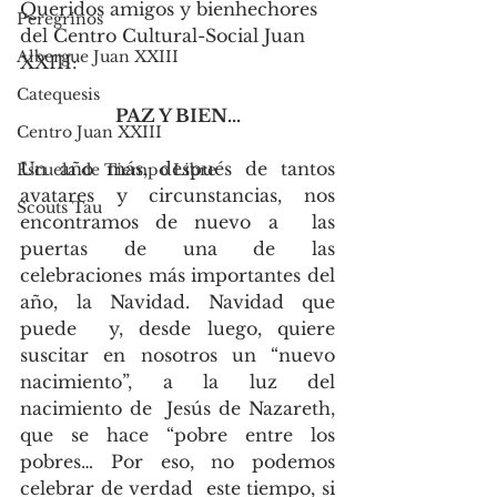
Queridos amigos y bienhechores 
Peregrinos
del Centro Cultural-Social Juan 
Albergue Juan XXIII
XXIII:
Catequesis
PAZ Y BIEN...
Centro Juan XXIII
Un año más, después de tantos 
Escuela de Tiempo Libre
avatares y circunstancias, nos 
Scouts Tau
encontramos de nuevo a  las 
puertas de una de las 
celebraciones más importantes del 
año, la Navidad. Navidad que 
puede  y, desde luego, quiere 
suscitar en nosotros un “nuevo 
nacimiento”, a la luz del 
nacimiento de  Jesús de Nazareth, 
que se hace “pobre entre los 
pobres… Por eso, no podemos 
celebrar de verdad  este tiempo, si 