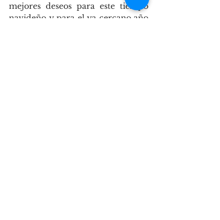
mejores deseos para este tiempo 
navideño y para el ya cercano año 
2024; pero, sobre todo,  queremos 
invitaros a compartir con nosotros 
la ESPERANZA DE QUE, CON EL 
COMPROMISO  Y LA AYUDA DE 
TODOS, PODREMOS SUPERAR 
LA DUREZA DE LA SITUACIÓN 
Y, LO QUE ES  MÁS 
IMPORTANTE, COMENZAR A 
SEMBRAR UNA SOCIEDAD MÁS 
JUSTA Y SOLIDARIA… 
Un abrazo fraterno y muchas, 
muchísimas gracias… Atentamente
La dirección y los trabajadores del 
Centro Cultural-Social Juan XXIII