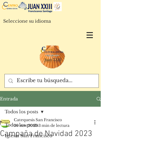
Seleccione su idioma
Entrada
Todos los posts
Catequesis San Francisco
Todos los posts
30 nov 2023
3 min de lectura
Campaña de Navidad 2023
Iglesia San Francisco