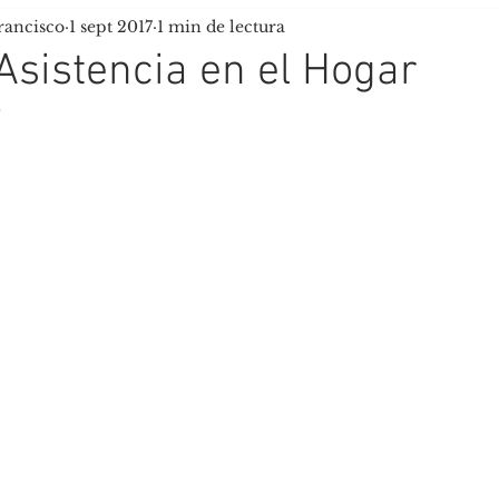
rancisco
1 sept 2017
1 min de lectura
uela de Tiempo Libre
Scouts Tau
Asistencia en el Hogar
9