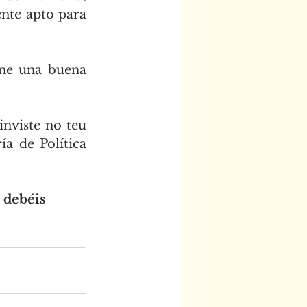
nte apto para 
ne una buena 
nviste no teu 
a de Política 
 debéis 