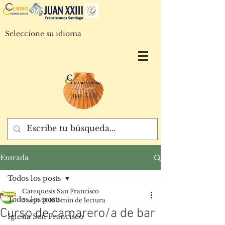
Seleccione su idioma
Entrada
Todos los posts
Catequesis San Francisco
Todos los posts
5 sept 2018
1 min de lectura
Curso de camarero/a de bar
Iglesia San Francisco