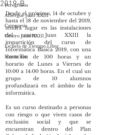
2019-B
Peregrinos
Desde el próximo, 14 de octubre y 
Albergue Juan XXIII
hasta el 18 de noviembre del 2019, 
Catequesis
tendrá lugar en las instalaciones 
del centro Juan XXIII la 
Centro Juan XXIII
impartición del curso de 
Escuela de Tiempo Libre
Informática Básica 2019, con una 
Scouts Tau
duración de 100 horas y un 
horario de Lunes a Viernes de 
10:00 a 14:00 horas. En el cual un 
grupo de 10 alumnos 
profundizará en el ámbito de la 
informática.
Es un curso destinado a personas 
con riesgo o que viven casos de 
exclusión social y que se 
encuentran dentro del Plan 