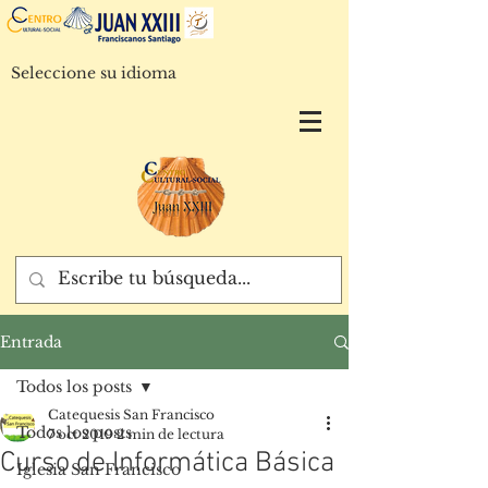
Seleccione su idioma
Entrada
Todos los posts
Catequesis San Francisco
Todos los posts
7 oct 2019
2 min de lectura
Curso de Informática Básica
Iglesia San Francisco