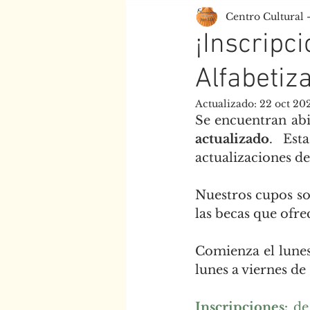
Centro Cultural 
Centro Juan XXIII
Esc
¡Inscripc
Alfabetiza
Actualizado:
22 oct 20
Se encuentran abie
actualizado
. Est
actualizaciones de
Nuestros cupos so
las becas que ofre
Comienza el lunes
lunes a viernes de 
Inscripciones
:
 de