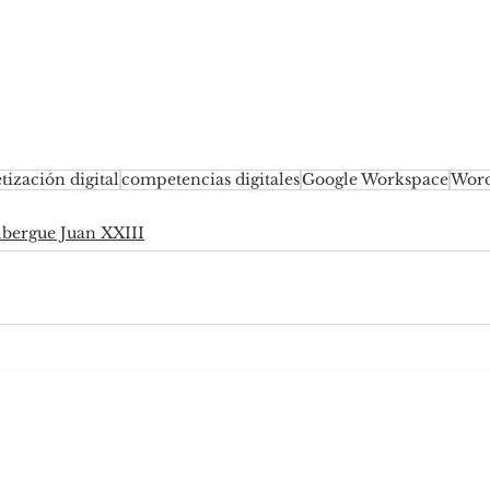
tización digital
competencias digitales
Google Workspace
Wor
lbergue Juan XXIII