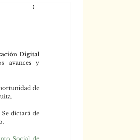
ación Digital 
s avances y 
portunidad de 
uita.
. Se dictará de 
o.
nto Social de 