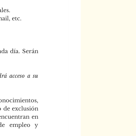
les.
il, etc.
ada día. Serán 
rá acceso a su 
onocimientos, 
o de exclusión 
encuentran en 
 de empleo y 