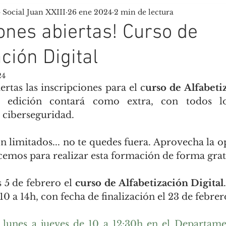
- Social Juan XXIII
26 ene 2024
2 min de lectura
uela de Tiempo Libre
Scouts Tau
iones abiertas! Curso de
ción Digital
24
rtas las inscripciones para el c
urso de Alfabetiz
a edición contará como extra, con todos lo
 ciberseguridad.
n limitados... no te quedes fuera. Aprovecha la o
cemos para realizar esta formación de forma grat
 5 de febrero el
 curso de Alfabetización Digital
10 a 14h, con fecha de finalización el 23 de febrer
 lunes a jueves de 10 a 12:30h en el Departame