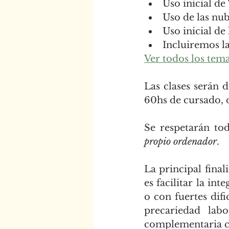
Uso inicial d
Uso de las nub
Uso inicial de
Incluiremos l
Ver todos los tema
Las clases serán d
60hs de cursado, d
Se respetarán to
propio ordenador
.
La principal fina
es facilitar la in
o con fuertes dif
precariedad lab
complementaria co