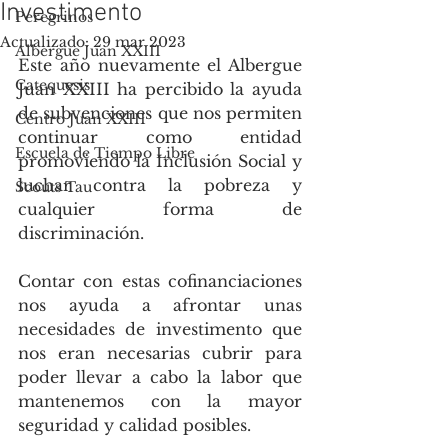
Investimento
Peregrinos
Actualizado:
29 mar 2023
Albergue Juan XXIII
Este año nuevamente el Albergue 
Catequesis
Juan XXIII ha percibido la ayuda 
de subvenciones que nos permiten 
Centro Juan XXIII
continuar como entidad 
Escuela de Tiempo Libre
promoviendo la Inclusión Social y 
luchar contra la pobreza y 
Scouts Tau
cualquier forma de 
discriminación.
Contar con estas cofinanciaciones 
nos ayuda a afrontar unas 
necesidades de investimento que 
nos eran necesarias cubrir para 
poder llevar a cabo la labor que 
mantenemos con la mayor 
seguridad y calidad posibles. 