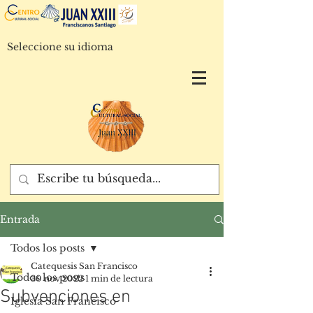
Seleccione su idioma
Entrada
Todos los posts
Catequesis San Francisco
Todos los posts
30 nov 2022
1 min de lectura
Subvenciones en
Iglesia San Francisco